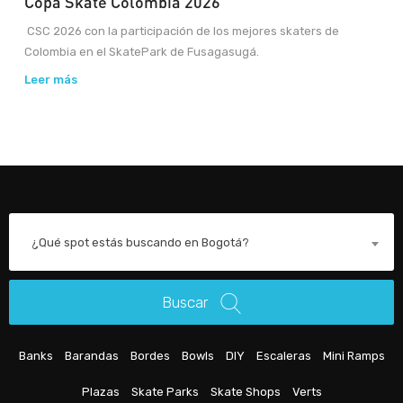
Copa Skate Colombia 2026
CSC 2026 con la participación de los mejores skaters de
Colombia en el SkatePark de Fusagasugá.
Leer más
¿Qué spot estás buscando en Bogotá?
Buscar
Banks
Barandas
Bordes
Bowls
DIY
Escaleras
Mini Ramps
Plazas
Skate Parks
Skate Shops
Verts