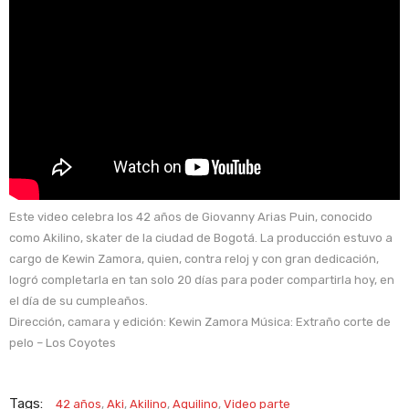
Este video celebra los 42 años de Giovanny Arias Puin, conocido
como Akilino, skater de la ciudad de Bogotá. La producción estuvo a
cargo de Kewin Zamora, quien, contra reloj y con gran dedicación,
logró completarla en tan solo 20 días para poder compartirla hoy, en
el día de su cumpleaños.
Dirección, camara y edición: Kewin Zamora Música: Extraño corte de
pelo – Los Coyotes
Tags:
42 años
,
Aki
,
Akilino
,
Aquilino
,
Video parte