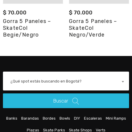
$
70.000
$
70.000
Gorra 5 Paneles –
Gorra 5 Paneles –
SkateCol
SkateCol
Begie/Negro
Negro/Verde
¿Qué spot estás buscando en Bogotá?
Buscar
Banks
Barandas
Bordes
Bowls
DIY
Escaleras
Mini Ramps
Plazas
Skate Parks
Skate Shops
Verts