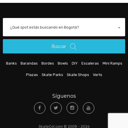
¿Qué spot estás buscando en Bogotá?
Buscar
Banks
Barandas
Bordes
Bowls
DIY
Escaleras
Mini Ramps
Plazas
Skate Parks
Skate Shops
Verts
Síguenos
SkateCol.com © 2008 - 2026