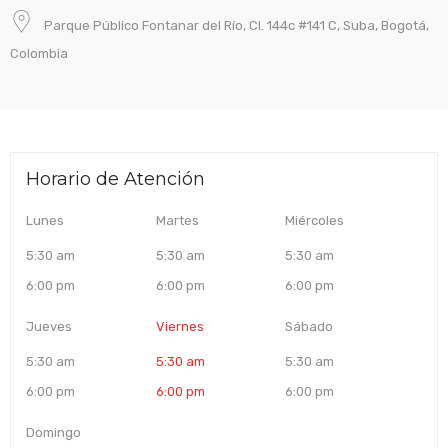
Parque Público Fontanar del Río, Cl. 144c #141 C, Suba, Bogotá,
Colombia
Horario de Atención
Lunes
Martes
Miércoles
5:30 am
5:30 am
5:30 am
6:00 pm
6:00 pm
6:00 pm
Jueves
Viernes
Sábado
5:30 am
5:30 am
5:30 am
6:00 pm
6:00 pm
6:00 pm
Domingo