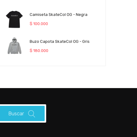
Camiseta SkateCol OG - Negra
$
100.000
Buzo Capota SkateCol OG - Gris
$
180.000
Buscar